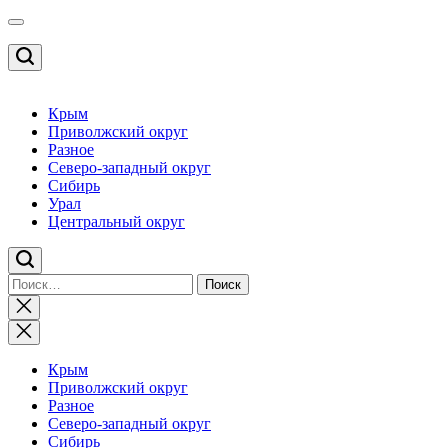
Перейти
к
содержимому
Крым
Приволжский округ
Разное
Северо-западный округ
Сибирь
Урал
Центральный округ
Найти:
Закрыть
поиск
Крым
Приволжский округ
Разное
Северо-западный округ
Сибирь