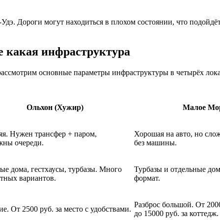
ан-Удэ. Дороги могут находиться в плохом состоянии, что подо
е какая инфраструктура
, рассмотрим основные параметры инфраструктуры в четырёх ло
Ольхон (Хужир)
Малое Мо
яя. Нужен трансфер + паром,
Хорошая на авто, но сло
жны очереди.
без машины.
ые дома, гестхаусы, турбазы. Много
Турбазы и отдельные до
тных вариантов.
формат.
Разброс большой. От 2000
е. От 2500 руб. за место с удобствами.
до 15000 руб. за коттедж.