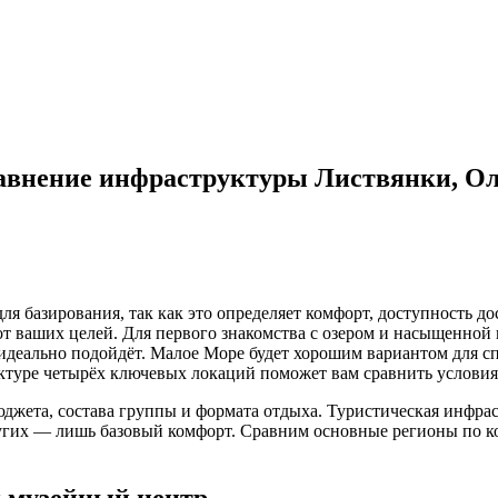
.
равнение инфраструктуры Листвянки, Ол
ля базирования, так как это определяет комфорт, доступность д
т от ваших целей. Для первого знакомства с озером и насыщенно
деально подойдёт. Малое Море будет хорошим вариантом для спо
уктуре четырёх ключевых локаций поможет вам сравнить условия
юджета, состава группы и формата отдыха. Туристическая инфра
ругих — лишь базовый комфорт. Сравним основные регионы по к
и музейный центр