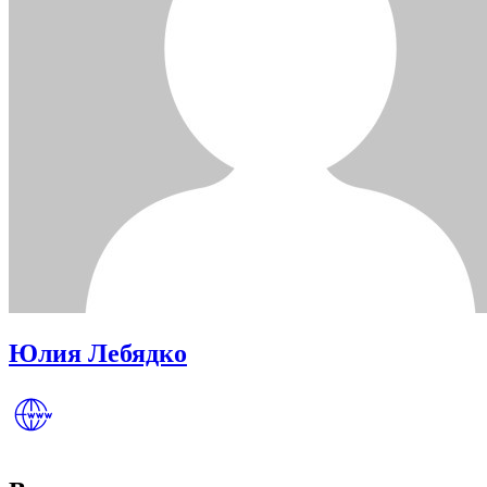
Юлия Лебядко