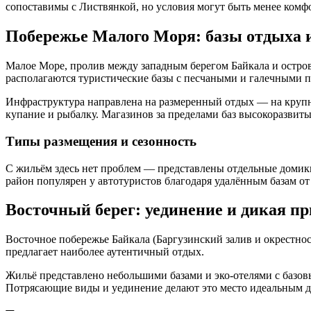
сопоставимы с Листвянкой, но условия могут быть менее комф
Побережье Малого Моря: базы отдыха 
Малое Море, пролив между западным берегом Байкала и остров
располагаются туристические базы с песчаными и галечными 
Инфраструктура направлена на размеренный отдых — на крупн
купание и рыбалку. Магазинов за пределами баз высокоразвит
Типы размещения и сезонность
С жильём здесь нет проблем — представлены отдельные домики 
район популярен у автотуристов благодаря удалённым базам от 
Восточный берег: уединение и дикая пр
Восточное побережье Байкала (Баргузинский залив и окрестнос
предлагает наиболее аутентичный отдых.
Жильё представлено небольшими базами и эко-отелями с базов
Потрясающие виды и уединение делают это место идеальным д