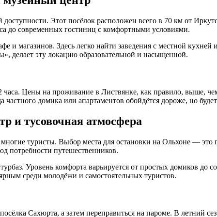
доступности. Этот посёлок расположен всего в 70 км от Иркутск
сса до современных гостиниц с комфортными условиями.
е и магазинов. Здесь легко найти заведения с местной кухней 
ы», делает эту локацию образовательной и насыщенной.
2 часа. Цены на проживание в Листвянке, как правило, выше, че
да частного домика или апартаментов обойдётся дороже, но буде
тр и тусовочная атмосфера
я многие туристы. Выбор места для остановки на Ольхоне — эт
под потребности путешественников.
 турбаз. Уровень комфорта варьируется от простых домиков до 
улярным среди молодёжи и самостоятельных туристов.
посёлка Сахюрта, а затем переправиться на пароме. В летний се